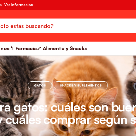
da
Ver Información
unos
💊 Farmacia
🦴 Alimento y Snacks
GATOS
SNACKS Y SUPLEMENTOS
a gatos: cuáles son bue
 y cuáles comprar según 