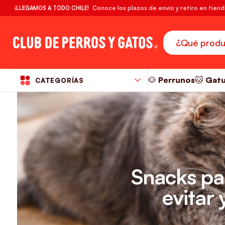
🔥¡DESPACHO GRATIS! compras desde $39.990
Conoce los plazos de envío y retiro en tien
¡LLEGAMOS A TODO CHILE!
RM
🐶 Perrunos
🐱 Gat
CATEGORÍAS
Snacks par
evitar