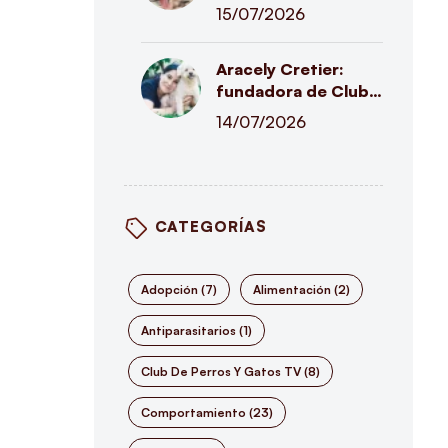
cuándo es normal y
15/07/2026
cuándo podría
indicar un problema
Aracely Cretier:
digestivo
fundadora de Club
de Perros y Gatos
14/07/2026
CATEGORÍAS
Adopción
(7)
Alimentación
(2)
Antiparasitarios
(1)
Club De Perros Y Gatos TV
(8)
Comportamiento
(23)