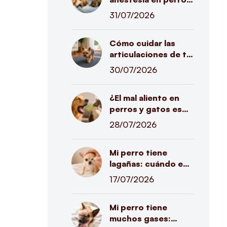
y gatos? Riesgos
31/07/2026
reales y exámenes
que pueden hacer la
Cómo cuidar las
diferencia
articulaciones de tu
perro antes de que
30/07/2026
aparezca el dolor
¿El mal aliento en
perros y gatos es
normal? La primera
28/07/2026
señal de una
enfermedad que
Mi perro tiene
muchos pasan por
lagañas: cuándo es
alto
normal y cuándo
17/07/2026
puede ser una señal
de alerta
Mi perro tiene
muchos gases: