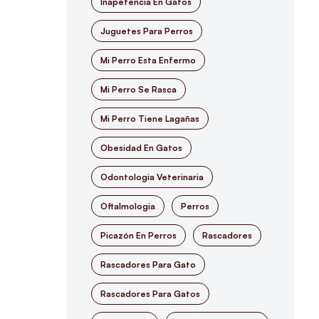
Inapetencia En Gatos
Juguetes Para Perros
Mi Perro Esta Enfermo
Mi Perro Se Rasca
Mi Perro Tiene Lagañas
Obesidad En Gatos
Odontologia Veterinaria
Oftalmologia
Perros
Picazón En Perros
Rascadores
Rascadores Para Gato
Rascadores Para Gatos