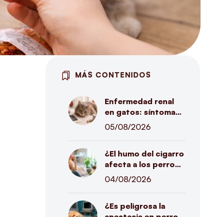
MÁS CONTENIDOS
Enfermedad renal
en gatos: síntomas,
tratamiento y cómo
05/08/2026
mejorar su calidad
de vida
¿El humo del cigarro
afecta a los perros
y gatos? Lo que
04/08/2026
todo tutor debería
saber
¿Es peligrosa la
anestesia en perros