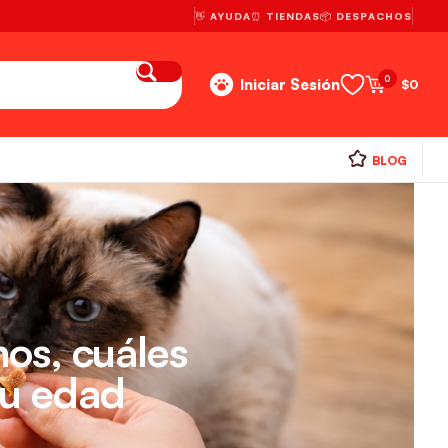
👋 AYUDA
⏰ TIENDAS
📦 DESPACHOS
0
Iniciar Sesión
$
0
BLOG
nos, cuáles
su edad