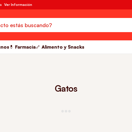
da
Ver Información
unos
💊 Farmacia
🦴 Alimento y Snacks
Gatos