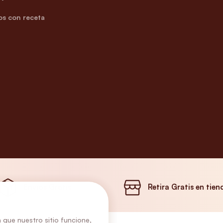
s con receta
Envíos Gratis
Retira Gratis en tien
 que nuestro sitio funcione,