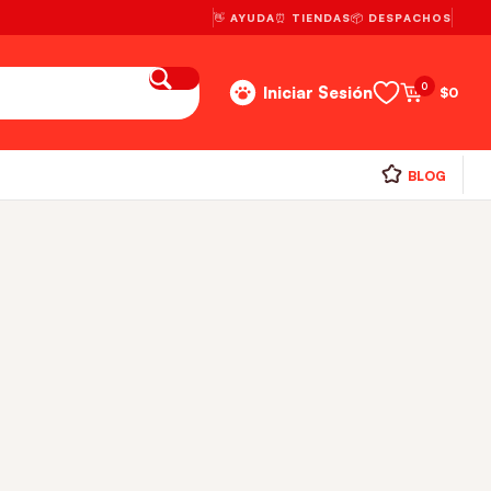
👋 AYUDA
⏰ TIENDAS
📦 DESPACHOS
0
Iniciar Sesión
$
0
BLOG