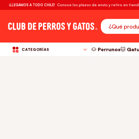
🔥¡DESPACHO GRATIS! compras desde $39.990
Conoce los plazos de envío y retiro en tien
¡LLEGAMOS A TODO CHILE!
RM
🐶 Perrunos
🐱 Gat
CATEGORÍAS