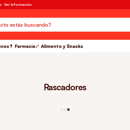
da
Ver Información
unos
💊 Farmacia
🦴 Alimento y Snacks
Rascadores