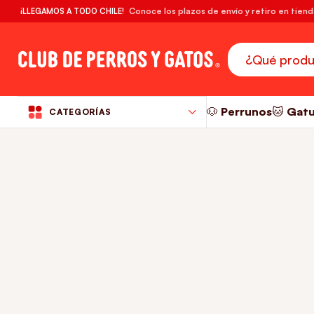
🔥¡DESPACHO GRATIS! compras desde $39.990
Conoce los plazos de envío y retiro en tien
¡LLEGAMOS A TODO CHILE!
RM
🐶 Perrunos
🐱 Gat
CATEGORÍAS