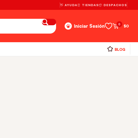
👋 AYUDA
⏰ TIENDAS
📦 DESPACHOS
0
Iniciar Sesión
$
0
BLOG