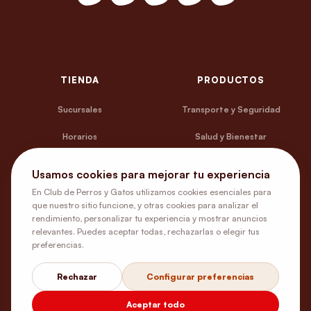
TIENDA
PRODUCTOS
Sucursales
Transporte y Seguridad
Horarios
Salud y Bienestar
Despachos y retiro
Vestuario y Accesorios
Usamos cookies para mejorar tu experiencia
Términos y Condiciones
Platos y Bebederos
En Club de Perros y Gatos utilizamos cookies esenciales para
que nuestro sitio funcione, y otras cookies para analizar el
rendimiento, personalizar tu experiencia y mostrar anuncios
Política de Privacidad y Uso de
Camas y Estar
Cookies
relevantes. Puedes aceptar todas, rechazarlas o elegir tus
preferencias.
Entretención
Contacto y Ayuda
Rechazar
Configurar preferencias
Medicamentos con receta
Aceptar todo