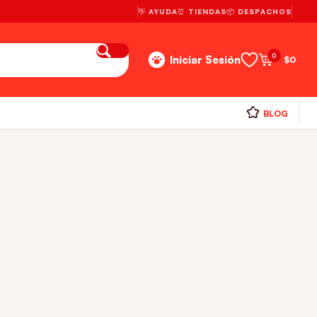
👋 AYUDA
⏰ TIENDAS
📦 DESPACHOS
0
Iniciar Sesión
$
0
BLOG