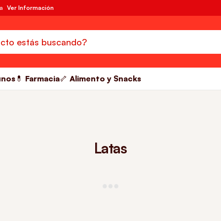
da
Ver Información
unos
💊 Farmacia
🦴 Alimento y Snacks
Latas