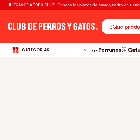
🔥¡DESPACHO GRATIS! compras desde $39.990
Conoce los plazos de envío y retiro en tien
¡LLEGAMOS A TODO CHILE!
RM
🐶 Perrunos
🐱 Gat
CATEGORÍAS