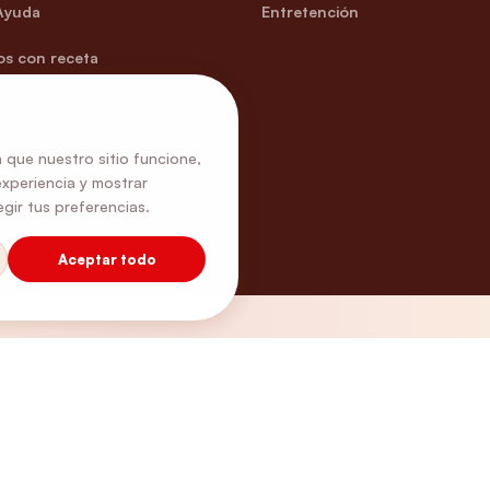
Ayuda
Entretención
s con receta
 que nuestro sitio funcione,
experiencia y mostrar
gir tus preferencias.
Aceptar todo
Envíos Gratis
Retira Gratis en tien