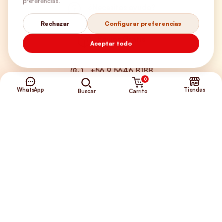
preferencias.
¿Necesitas ayuda?
Rechazar
Configurar preferencias
Envíos Gratis
Aceptar todo
+56 9 5646 8188
0
WhatsApp
Tiendas
Carrito
Buscar
©2026 Club de Perros y Gatos®
Somos la Tienda de tus Incondicionales.