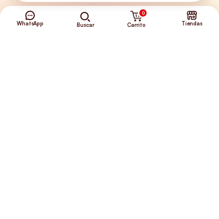
0
Envíos Gratis
WhatsApp
Tiendas
Carrito
Buscar
+56 9 5646 8188
©2026 Club de Perros y Gatos®
Somos la Tienda de tus Incondicionales.