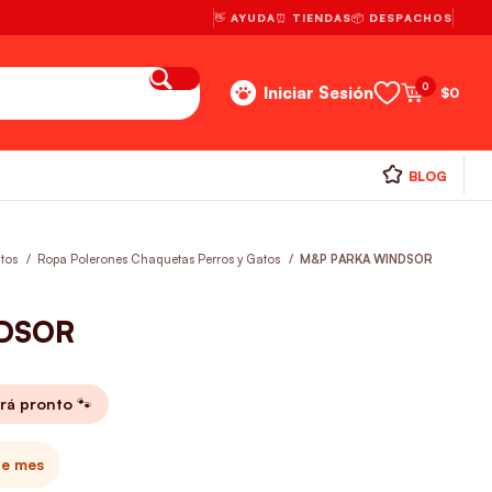
👋 AYUDA
⏰ TIENDAS
📦 DESPACHOS
0
Iniciar Sesión
$
0
BLOG
atos
Ropa Polerones Chaquetas Perros y Gatos
M&P PARKA WINDSOR
DSOR
rá pronto 🐾
te mes