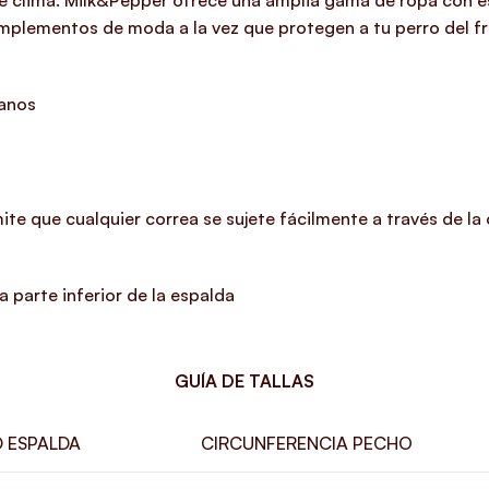
de clima. Milk&Pepper ofrece una amplia gama de ropa con e
plementos de moda a la vez que protegen a tu perro del frío
ianos
te que cualquier correa se sujete fácilmente a través de la ch
 parte inferior de la espalda
GUÍA DE TALLAS
 ESPALDA
CIRCUNFERENCIA PECHO