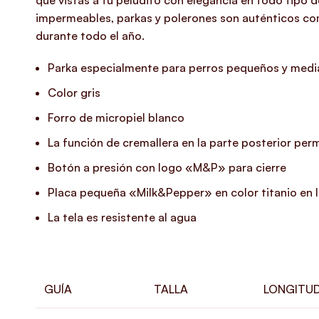
que vistas a tu peludito con elegancia en todo tipo 
impermeables, parkas y polerones son auténticos com
durante todo el año.
Parka especialmente para perros pequeños y med
Color gris
Forro de micropiel blanco
La función de cremallera en la parte posterior permi
Botón a presión con logo «M&P» para cierre
Placa pequeña «Milk&Pepper» en color titanio en la
La tela es resistente al agua
GUÍA
TALLA
LONGITUD