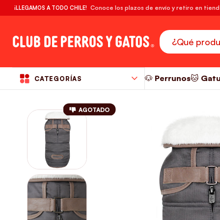
🔥¡DESPACHO GRATIS! compras desde $39.990
Conoce los plazos de envío y retiro en tien
¡LLEGAMOS A TODO CHILE!
RM
🐶 Perrunos
🐱 Gat
CATEGORÍAS
AGOTADO