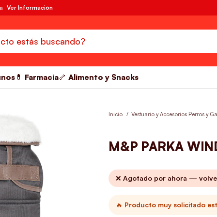
da
Ver Información
unos
💊 Farmacia
🦴 Alimento y Snacks
Inicio
Vestuario y Accesorios Perros y G
M&P PARKA WIN
❌ Agotado por ahora — volve
🔥 Producto muy solicitado es