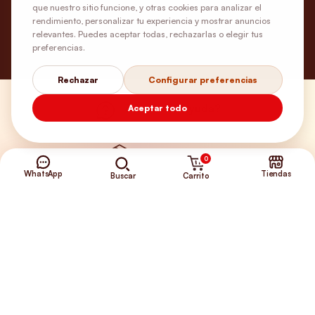
que nuestro sitio funcione, y otras cookies para analizar el
rendimiento, personalizar tu experiencia y mostrar anuncios
relevantes. Puedes aceptar todas, rechazarlas o elegir tus
preferencias.
Rechazar
Configurar preferencias
¿Necesitas ayuda?
Aceptar todo
Envíos Gratis
0
WhatsApp
Tiendas
Carrito
Buscar
+56 9 5646 8188