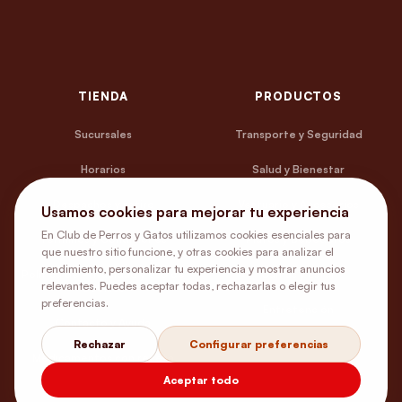
TIENDA
PRODUCTOS
Sucursales
Transporte y Seguridad
Horarios
Salud y Bienestar
Despachos y retiro
Vestuario y Accesorios
Usamos cookies para mejorar tu experiencia
En Club de Perros y Gatos utilizamos cookies esenciales para
Términos y Condiciones
Platos y Bebederos
que nuestro sitio funcione, y otras cookies para analizar el
rendimiento, personalizar tu experiencia y mostrar anuncios
Política de Privacidad y Uso de
Camas y Estar
relevantes. Puedes aceptar todas, rechazarlas o elegir tus
Cookies
preferencias.
Entretención
Contacto y Ayuda
Rechazar
Configurar preferencias
Medicamentos con receta
Aceptar todo