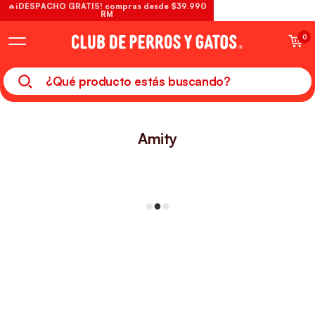
🔥¡DESPACHO GRATIS! compras desde $39.990
RM
0
Amity