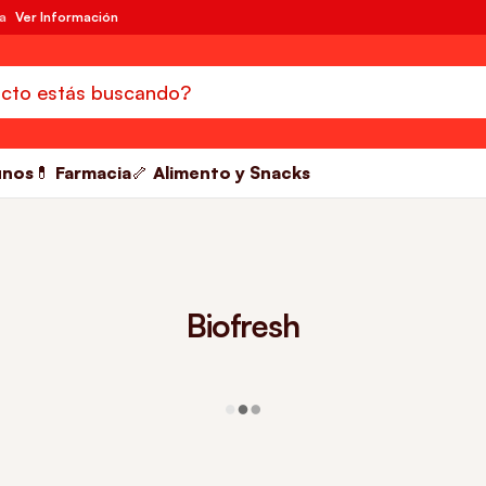
da
Ver Información
unos
💊 Farmacia
🦴 Alimento y Snacks
Biofresh