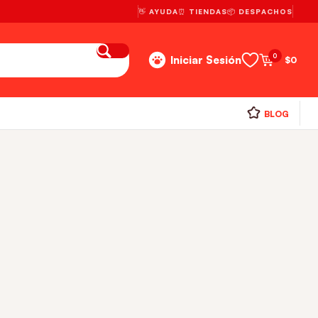
👋 AYUDA
⏰ TIENDAS
📦 DESPACHOS
0
Iniciar Sesión
$
0
BLOG