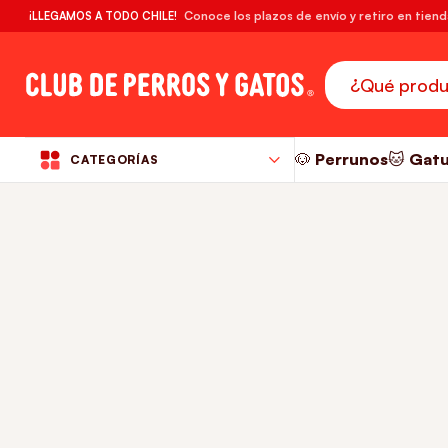
🔥¡DESPACHO GRATIS! compras desde $39.990
Conoce los plazos de envío y retiro en tien
¡LLEGAMOS A TODO CHILE!
RM
🐶 Perrunos
🐱 Gat
CATEGORÍAS