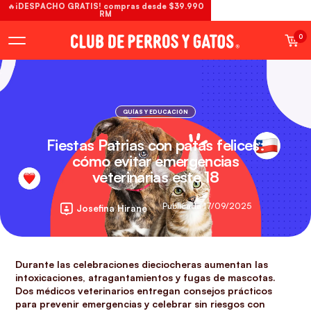
🔥¡DESPACHO GRATIS! compras desde $39.990
RM
0
GUÍAS Y EDUCACIÓN
Fiestas Patrias con patas felices:
cómo evitar emergencias
veterinarias este 18
Publicada 17/09/2025
Josefina Hirane
Durante las celebraciones dieciocheras aumentan las
intoxicaciones, atragantamientos y fugas de mascotas.
Dos médicos veterinarios entregan consejos prácticos
para prevenir emergencias y celebrar sin riesgos con