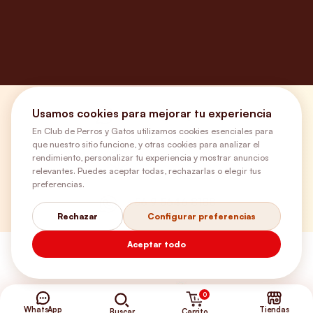
Usamos cookies para mejorar tu experiencia
¿Necesitas ayuda?
En Club de Perros y Gatos utilizamos cookies esenciales para
que nuestro sitio funcione, y otras cookies para analizar el
rendimiento, personalizar tu experiencia y mostrar anuncios
Envíos Gratis
relevantes. Puedes aceptar todas, rechazarlas o elegir tus
preferencias.
+56 9 5646 8188
Rechazar
Configurar preferencias
Aceptar todo
0
WhatsApp
Tiendas
Carrito
Buscar