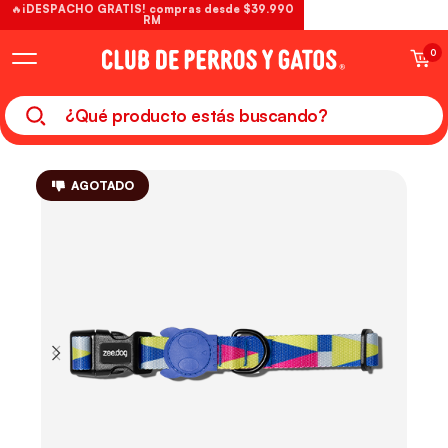
🔥¡DESPACHO GRATIS! compras desde $39.990
RM
0
AGOTADO