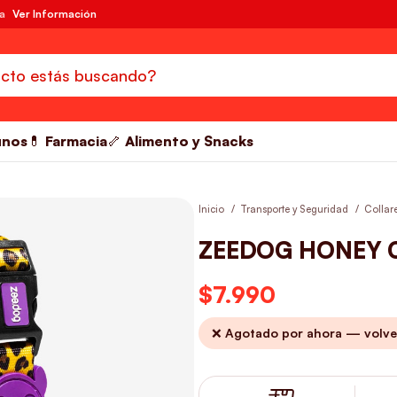
da
Ver Información
unos
💊 Farmacia
🦴 Alimento y Snacks
Inicio
Transporte y Seguridad
Collar
ZEEDOG HONEY 
$
7.990
❌ Agotado por ahora — volve