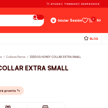
👋 AYUDA
⏰ TIENDAS
📦 DESPACHOS
0
Iniciar Sesión
$
0
BLOG
es
Collares Perros
ZEEDOG HONEY COLLAR EXTRA SMALL
COLLAR EXTRA SMALL
rá pronto 🐾