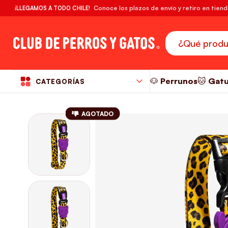
🔥¡DESPACHO GRATIS! compras desde $39.990
Conoce los plazos de envío y retiro en tien
¡LLEGAMOS A TODO CHILE!
RM
🐶 Perrunos
🐱 Gat
CATEGORÍAS
AGOTADO