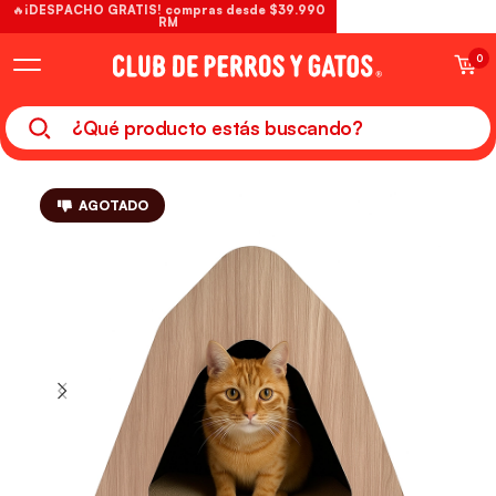
🔥¡DESPACHO GRATIS! compras desde $39.990
RM
0
AGOTADO