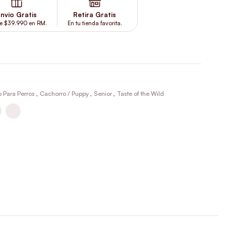
nvío Gratis
Retira Gratis
e $39.990 en RM.
En tu tienda favorita.
 Para Perros
,
Cachorro / Puppy
,
Senior
,
Taste of the Wild