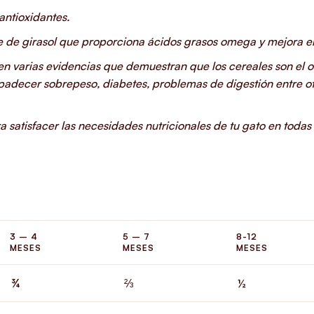
antioxidantes.
e de girasol que proporciona ácidos grasos omega y mejora el
ten varias evidencias que demuestran que los cereales son el 
 padecer sobrepeso, diabetes, problemas de digestión entre 
 satisfacer las necesidades nutricionales de tu gato en todas 
3 – 4
5 – 7
8-12
MESES
MESES
MESES
¾
⅔
½