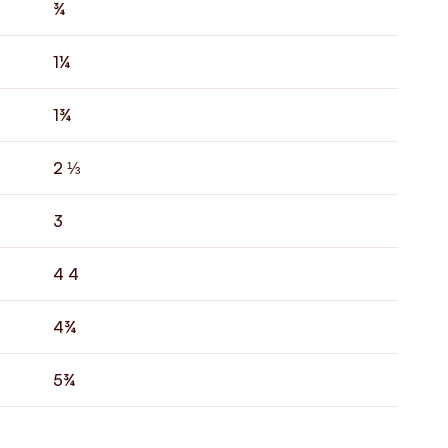
¾
1¼
1¾
2
⅓
3
4 4
4¾
5¾