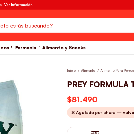
da
Ver Información
unos
💊 Farmacia
🦴 Alimento y Snacks
Inicio
Alimento
Alimento Para Perro
PREY FORMULA T
$
81.490
❌ Agotado por ahora — volve