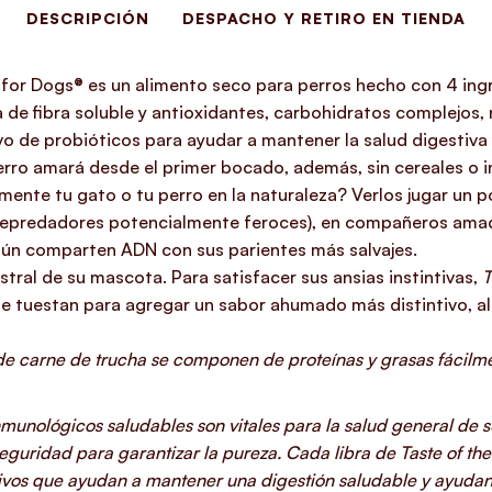
DESCRIPCIÓN
DESPACHO Y RETIRO EN TIENDA
 for Dogs® es un alimento seco para perros hecho con 4 ing
a de fibra soluble y antioxidantes, carbohidratos complejos, 
o de probióticos para ayudar a mantener la salud digestiva 
perro amará desde el primer bocado, además, sin cereales o
ente tu gato o tu perro en la naturaleza? Verlos jugar un p
depredadores potencialmente feroces), en compañeros amad
ún comparten ADN con sus parientes más salvajes.
tral de su mascota. Para satisfacer sus ansias instintivas,
T
se tuestan para agregar un sabor ahumado más distintivo, al
de carne de trucha se componen de proteínas y grasas fácilm
nmunológicos saludables son vitales para la salud general de 
seguridad para garantizar la pureza. Cada libra de Taste of 
tivos que ayudan a mantener una digestión saludable y ayudan a