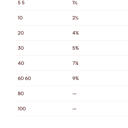
5 5
1½
10
2½
20
4¼
30
5¾
40
7¼
60 60
9¾
80
–
100
–