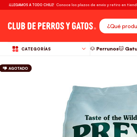
🔥¡DESPACHO GRATIS! compras desde $39.990
Conoce los plazos de envío y retiro en tien
¡LLEGAMOS A TODO CHILE!
RM
🐶 Perrunos
🐱 Gat
CATEGORÍAS
AGOTADO