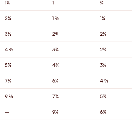
1¼
1
¾
2¼
1
⅔
1¼
3½
2¾
2¼
4
⅔
3¾
2¾
5¾
4⅔
3½
7¾
6¼
4
⅔
9
⅔
7¾
5¾
–
9¼
6¾