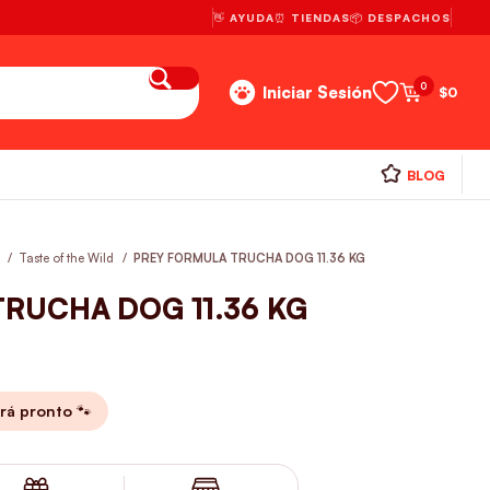
👋 AYUDA
⏰ TIENDAS
📦 DESPACHOS
0
Iniciar Sesión
$
0
BLOG
s
Taste of the Wild
PREY FORMULA TRUCHA DOG 11.36 KG
RUCHA DOG 11.36 KG
rá pronto 🐾