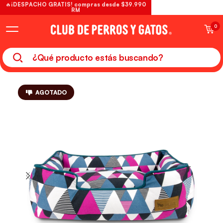
🔥¡DESPACHO GRATIS! compras desde $39.990
RM
0
AGOTADO