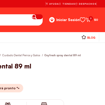
👋 AYUDA
⏰ TIENDAS
📦 DESPACHOS
0
Iniciar Sesión
$
0
BLOG
Cuidado Dental Perros y Gatos
Oxyfresh spray dental 89 ml
ental 89 ml
rá pronto 🐾