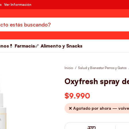
da
Ver Información
unos
💊 Farmacia
🦴 Alimento y Snacks
Inicio
Salud y Bienestar Perros y Gatos
Oxyfresh spray d
$
9.990
❌ Agotado por ahora — volve