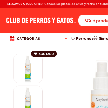
🔥¡DESPACHO GRATIS! compras desde $39.990
Conoce los plazos de envío y retiro en tien
¡LLEGAMOS A TODO CHILE!
RM
🐶 Perrunos
🐱 Gat
CATEGORÍAS
AGOTADO