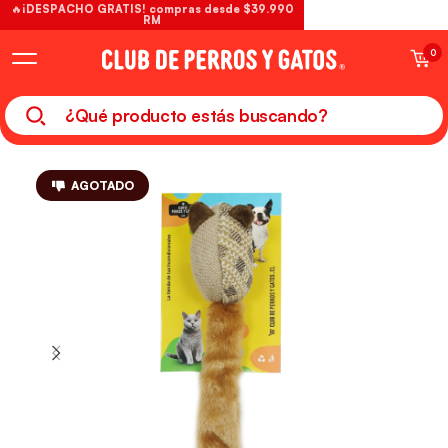
🔥¡DESPACHO GRATIS! compras desde $39.990
RM
0
AGOTADO