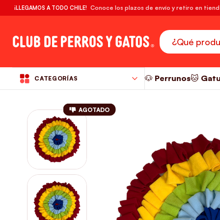
🔥¡DESPACHO GRATIS! compras desde $39.990
Conoce los plazos de envío y retiro en tien
¡LLEGAMOS A TODO CHILE!
RM
🐶 Perrunos
🐱 Gat
CATEGORÍAS
AGOTADO