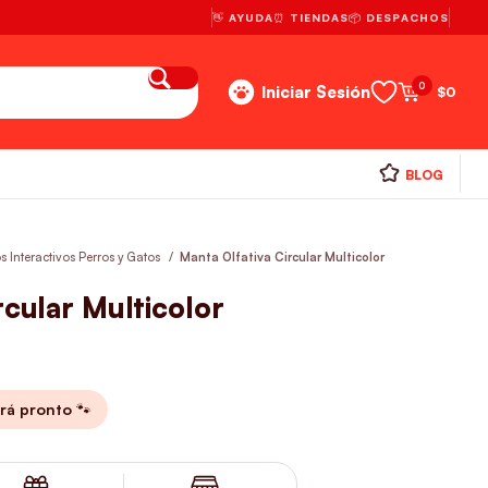
👋 AYUDA
⏰ TIENDAS
📦 DESPACHOS
0
Iniciar Sesión
$
0
BLOG
 Interactivos Perros y Gatos
Manta Olfativa Circular Multicolor
rcular Multicolor
rá pronto 🐾