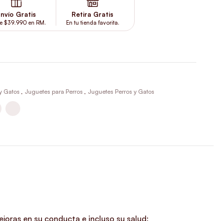
nvío Gratis
Retira Gratis
e $39.990 en RM.
En tu tienda favorita.
 y Gatos
,
Juguetes para Perros
,
Juguetes Perros y Gatos
joras en su conducta e incluso su salud
: