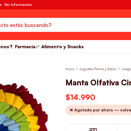
da
Ver Información
unos
💊 Farmacia
🦴 Alimento y Snacks
Inicio
Juguetes Perros y Gatos
Juegos
Manta Olfativa Ci
$
14.990
❌ Agotado por ahora — volve