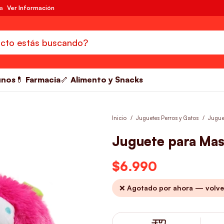
da
Ver Información
unos
💊 Farmacia
🦴 Alimento y Snacks
Inicio
Juguetes Perros y Gatos
Jugue
Juguete para Mas
$
6.990
❌ Agotado por ahora — volve