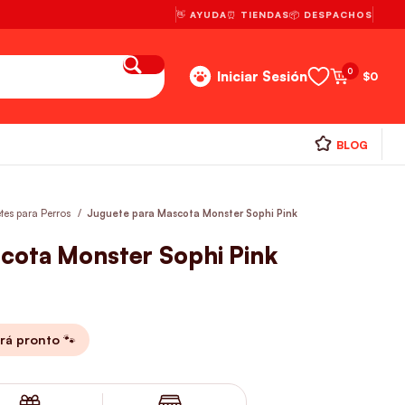
👋 AYUDA
⏰ TIENDAS
📦 DESPACHOS
0
Iniciar Sesión
$
0
BLOG
tes para Perros
Juguete para Mascota Monster Sophi Pink
cota Monster Sophi Pink
rá pronto 🐾