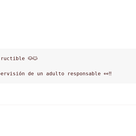
ructible 🐶🐱
ervisión de un adulto responsable 👀‼️