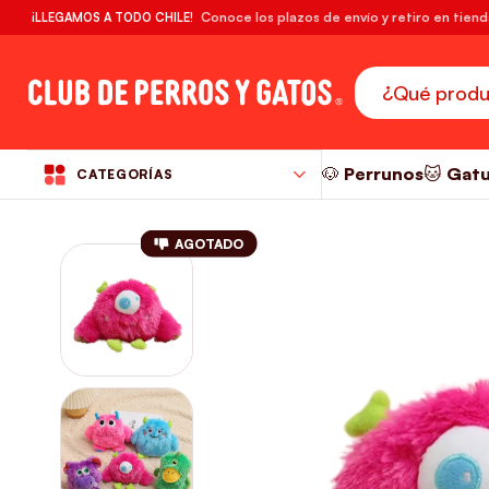
🔥¡DESPACHO GRATIS! compras desde $39.990
Conoce los plazos de envío y retiro en tien
¡LLEGAMOS A TODO CHILE!
RM
🐶 Perrunos
🐱 Gat
CATEGORÍAS
AGOTADO