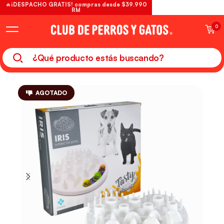
🔥¡DESPACHO GRATIS! compras desde $39.990
RM
0
AGOTADO