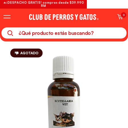
🔥¡DESPACHO GRATIS! compras desde $39.990
RM
0
AGOTADO