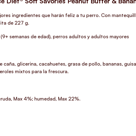
ce Diet®
Soft Savories Peanut Butter & Bana
res ingredientes que harán feliz a tu perro. Con mantequilla
ita de 227 g.
9+ semanas de edad), perros adultos y adultos mayores
e caña, glicerina, cacahuetes, grasa de pollo, bananas, guis
eroles mixtos para la frescura.
a cruda, Max 4%; humedad, Max 22%.