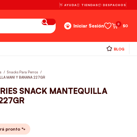
👋 AYUDA
⏰ TIENDAS
📦 DESPACHOS
0
Iniciar Sesión
$
0
BLOG
os
Snacks Para Perros
LLA MANI Y BANANA 227GR
ORIES SNACK MANTEQUILLA
227GR
rá pronto 🐾