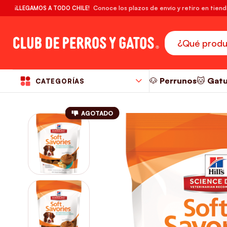
🔥¡DESPACHO GRATIS! compras desde $39.990
Conoce los plazos de envío y retiro en tien
¡LLEGAMOS A TODO CHILE!
RM
🐶 Perrunos
🐱 Gat
CATEGORÍAS
AGOTADO