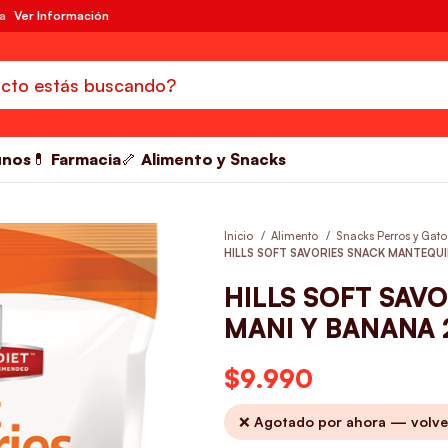
da
Ver Información
unos
💊 Farmacia
🦴 Alimento y Snacks
Inicio
Alimento
Snacks Perros y Gat
HILLS SOFT SAVORIES SNACK MANTEQUI
HILLS SOFT SAV
MANI Y BANANA 
$
9.990
❌ Agotado por ahora — volve