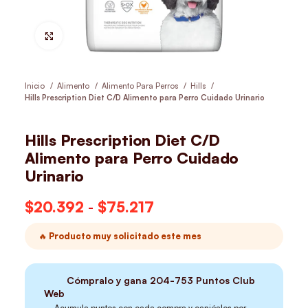
Hacer Zoom
Inicio
Alimento
Alimento Para Perros
Hills
Hills Prescription Diet C/D Alimento para Perro Cuidado Urinario
Hills Prescription Diet C/D
Alimento para Perro Cuidado
Urinario
$
20.392
-
$
75.217
Rango de precios:
desde $20.392
🔥 Producto muy solicitado este mes
hasta $75.217
Cómpralo y gana
204-753
Puntos Club
Web
Acumula puntos con cada compra y canjéalos por