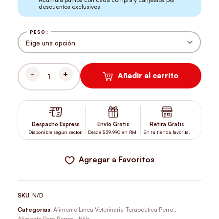
descuentos exclusivos.
PESO
Añadir al carrito
HILLS PRESCRIPTION DIET C/D ALIMENTO PARA PERRO CUIDADO
Despacho Express
Envío Gratis
Retira Gratis
Disponible según sector.
Desde $39.990 en RM.
En tu tienda favorita.
Agregar a Favoritos
SKU:
N/D
Categorías:
Alimento Línea Veterinaria Terapéutica Perro
,
Alimento Para Perros
,
Hills