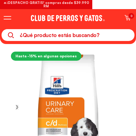
🔥¡DESPACHO GRATIS! compras desde $39.990
RM
0
Hasta -15% en algunas opciones