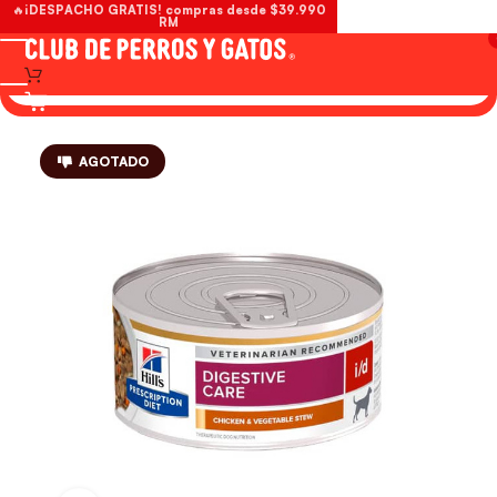
🔥¡DESPACHO GRATIS! compras desde $39.990
RM
AGOTADO