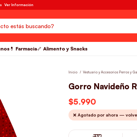
da
Ver Información
unos
💊 Farmacia
🦴 Alimento y Snacks
Inicio
Vestuario y Accesorios Perros y G
Gorro Navideño R
$
5.990
❌ Agotado por ahora — volve