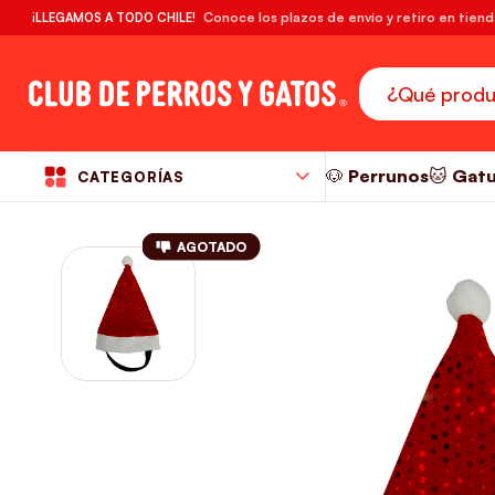
🔥¡DESPACHO GRATIS! compras desde $39.990
Conoce los plazos de envío y retiro en tien
¡LLEGAMOS A TODO CHILE!
RM
🐶 Perrunos
🐱 Gat
CATEGORÍAS
AGOTADO