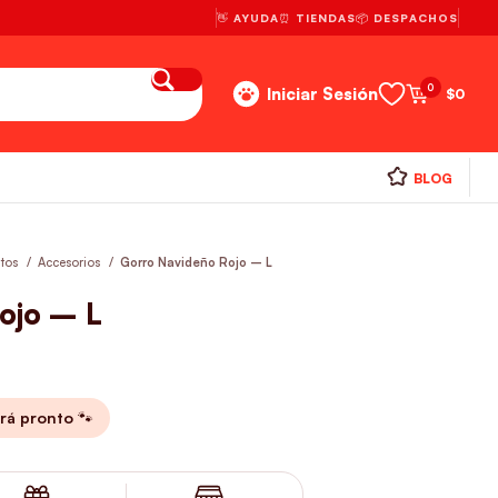
👋 AYUDA
⏰ TIENDAS
📦 DESPACHOS
0
Iniciar Sesión
$
0
BLOG
atos
Accesorios
Gorro Navideño Rojo – L
ojo – L
rá pronto 🐾