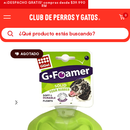
🔥¡DESPACHO GRATIS! compras desde $39.990
RM
0
AGOTADO