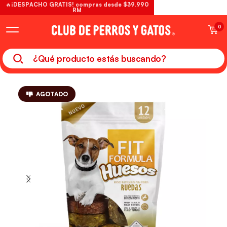
🔥¡DESPACHO GRATIS! compras desde $39.990
RM
0
AGOTADO