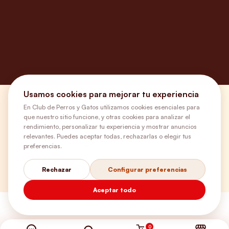
Usamos cookies para mejorar tu experiencia
¿Necesitas ayuda?
En Club de Perros y Gatos utilizamos cookies esenciales para
que nuestro sitio funcione, y otras cookies para analizar el
rendimiento, personalizar tu experiencia y mostrar anuncios
relevantes. Puedes aceptar todas, rechazarlas o elegir tus
Envíos Gratis
preferencias.
Rechazar
Configurar preferencias
+56 9 5646 8188
Aceptar todo
0