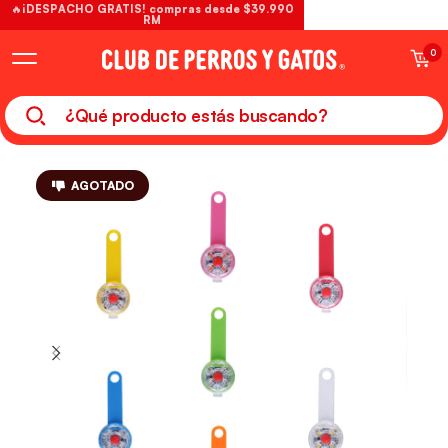
🔥¡DESPACHO GRATIS! compras desde $39.990
RM
0
AGOTADO