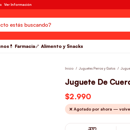
da
Ver Información
unos
💊 Farmacia
🦴 Alimento y Snacks
Inicio
Juguetes Perros y Gatos
Jugue
Juguete De Cuer
$
2.990
❌ Agotado por ahora — volve