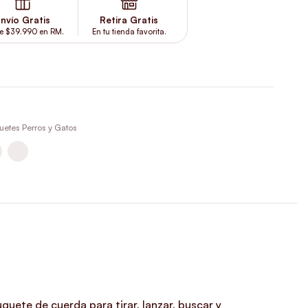
nvío Gratis
Retira Gratis
e $39.990 en RM.
En tu tienda favorita.
uetes Perros y Gatos
guete de cuerda para tirar, lanzar, buscar y