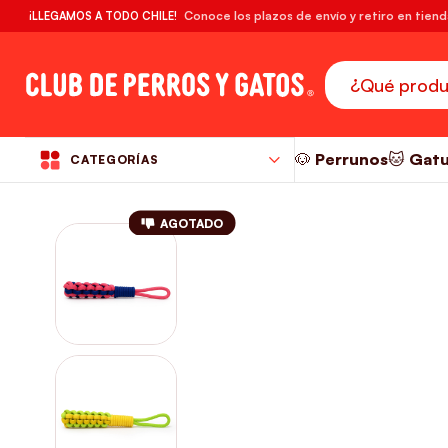
🔥¡DESPACHO GRATIS! compras desde $39.990
Conoce los plazos de envío y retiro en tien
¡LLEGAMOS A TODO CHILE!
RM
🐶 Perrunos
🐱 Gat
CATEGORÍAS
AGOTADO