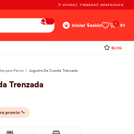
👋 AYUDA
⏰ TIENDAS
📦 DESPACHOS
0
Iniciar Sesión
$
0
BLOG
tes para Perros
Juguete De Cuerda Trenzada
da Trenzada
rá pronto 🐾