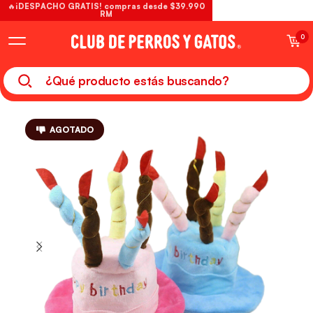
🔥¡DESPACHO GRATIS! compras desde $39.990
RM
0
AGOTADO