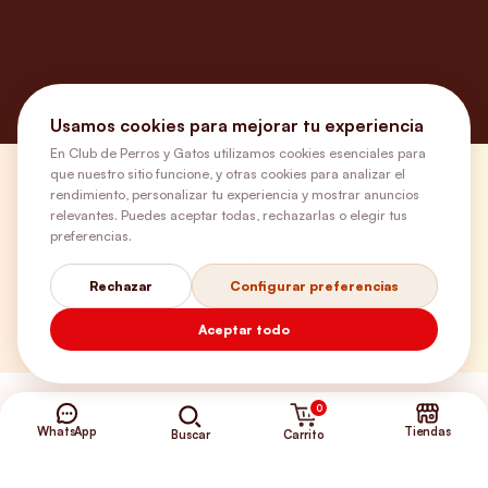
Usamos cookies para mejorar tu experiencia
En Club de Perros y Gatos utilizamos cookies esenciales para
que nuestro sitio funcione, y otras cookies para analizar el
¿Necesitas ayuda?
rendimiento, personalizar tu experiencia y mostrar anuncios
relevantes. Puedes aceptar todas, rechazarlas o elegir tus
preferencias.
Envíos Gratis
Rechazar
Configurar preferencias
+56 9 5646 8188
Aceptar todo
0
WhatsApp
Tiendas
Carrito
Buscar