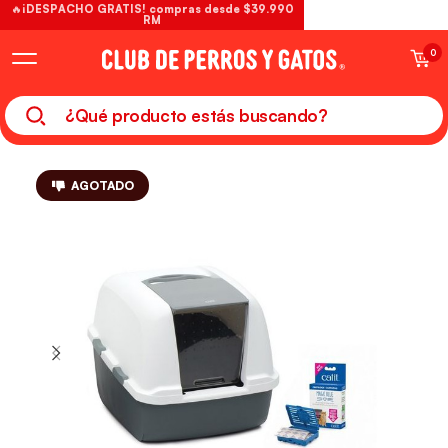
🔥¡DESPACHO GRATIS! compras desde $39.990
RM
0
AGOTADO