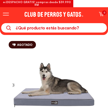
🔥¡DESPACHO GRATIS! compras desde $39.990
RM
0
AGOTADO