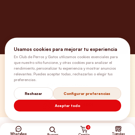
Usamos cookies para mejorar tu experiencia
En Club de Perros y Gatos utilizamos cookies esenciales para
que nuestro sitio funcione, y otras cookies para analizar el
¿Necesitas ayuda?
rendimiento, personalizar tu experiencia y mostrar anuncios
relevantes. Puedes aceptar todas, rechazarlas o elegir tus
preferencias.
Envíos Gratis
Rechazar
Configurar preferencias
+56 9 5646 8188
Aceptar todo
0
WhatsApp
Tiendas
Carrito
Buscar