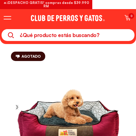
🔥¡DESPACHO GRATIS! compras desde $39.990
RM
0
AGOTADO