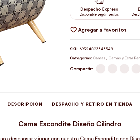
Despacho Express
E
Disponible según sector.
Desd
Agregar a Favoritos
SKU:
69324823343548
Categorías:
Camas
,
Camas y Estar Per
Compartir:
DESCRIPCIÓN
DESPACHO Y RETIRO EN TIENDA
Cama Escondite Diseño Cilindro
 para descansar y jugar con nuestra Cama Escondite con Dise