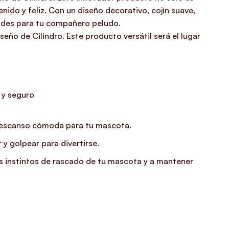
do y feliz. Con un diseño decorativo, cojín suave,
dades para tu compañero peludo.
o de Cilindro. Este producto versátil será el lugar
 y seguro
e descanso cómoda para tu mascota.
y golpear para divertirse.
los instintos de rascado de tu mascota y a mantener