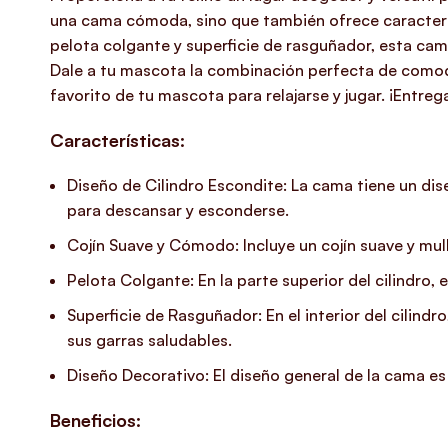
una cama cómoda, sino que también ofrece caracterís
pelota colgante y superficie de rasguñador, esta ca
Dale a tu mascota la combinación perfecta de comodi
favorito de tu mascota para relajarse y jugar. ¡Entre
Características:
Diseño de Cilindro Escondite: La cama tiene un di
para descansar y esconderse.
Cojín Suave y Cómodo: Incluye un cojín suave y mul
Pelota Colgante: En la parte superior del cilindro,
Superficie de Rasguñador: En el interior del cilind
sus garras saludables.
Diseño Decorativo: El diseño general de la cama es
Beneficios: