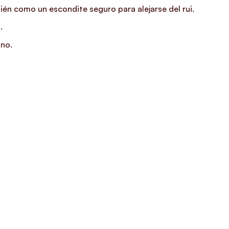
n como un escondite seguro para alejarse del rui.
.
ino.