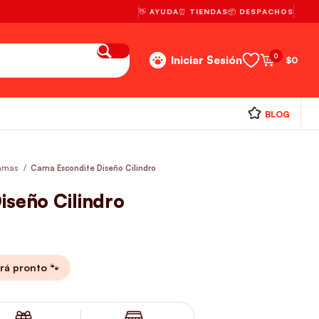
👋 AYUDA
⏰ TIENDAS
📦 DESPACHOS
0
Iniciar Sesión
$
0
BLOG
amas
Cama Escondite Diseño Cilindro
iseño Cilindro
rá pronto 🐾