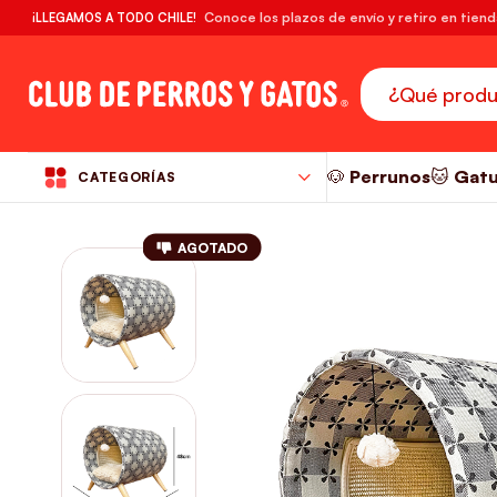
🔥¡DESPACHO GRATIS! compras desde $39.990
Conoce los plazos de envío y retiro en tien
¡LLEGAMOS A TODO CHILE!
RM
🐶 Perrunos
🐱 Gat
CATEGORÍAS
AGOTADO