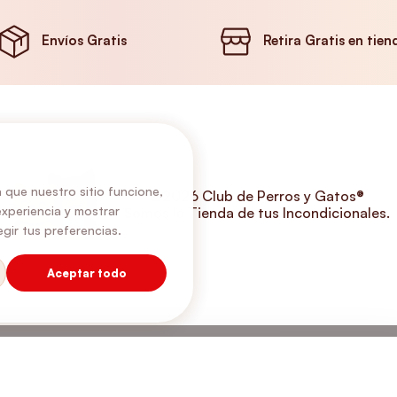
Envíos Gratis
Retira Gratis en tien
 que nuestro sitio funcione,
©2026 Club de Perros y Gatos®
experiencia y mostrar
Somos la Tienda de tus Incondicionales.
gir tus preferencias.
Aceptar todo
✕