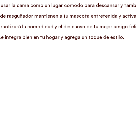
 usar la cama como un lugar cómodo para descansar y tambié
e de rasguñador mantienen a tu mascota entretenida y activa
rantizará la comodidad y el descanso de tu mejor amigo fel
e integra bien en tu hogar y agrega un toque de estilo.