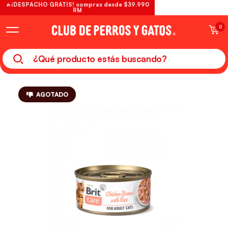
🔥¡DESPACHO GRATIS! compras desde $39.990
RM
0
AGOTADO