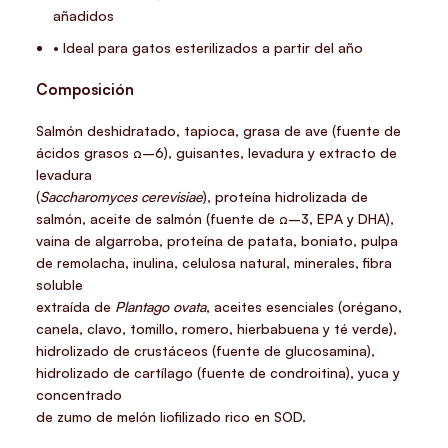
añadidos
• Ideal para gatos esterilizados a partir del año
Composición
Salmón deshidratado, tapioca, grasa de ave (fuente de
ácidos grasos Ω–6), guisantes, levadura y extracto de
levadura
(
Saccharomyces cerevisiae
), proteína hidrolizada de
salmón, aceite de salmón (fuente de Ω–3, EPA y DHA),
vaina de algarroba, proteína de patata, boniato, pulpa
de remolacha, inulina, celulosa natural, minerales, fibra
soluble
extraída de
Plantago ovata
, aceites esenciales (orégano,
canela, clavo, tomillo, romero, hierbabuena y té verde),
hidrolizado de crustáceos (fuente de glucosamina),
hidrolizado de cartílago (fuente de condroitina), yuca y
concentrado
de zumo de melón liofilizado rico en SOD.