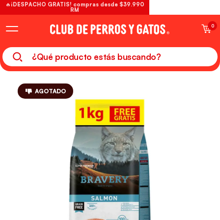
🔥¡DESPACHO GRATIS! compras desde $39.990
RM
0
AGOTADO