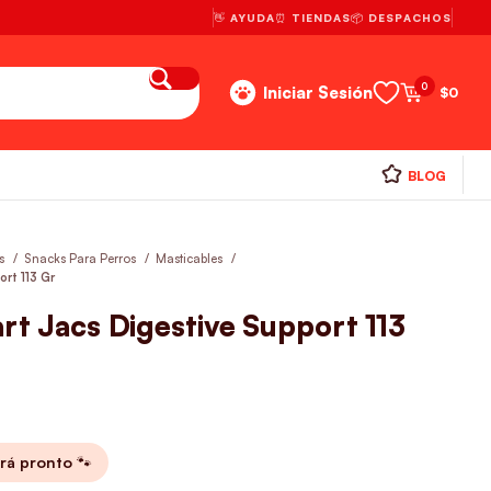
👋 AYUDA
⏰ TIENDAS
📦 DESPACHOS
0
Iniciar Sesión
$
0
BLOG
os
Snacks Para Perros
Masticables
ort 113 Gr
art Jacs Digestive Support 113
rá pronto 🐾