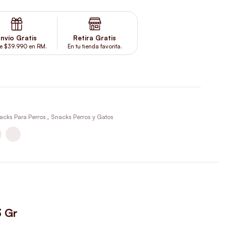
nvío Gratis
Retira Gratis
e $39.990 en RM.
En tu tienda favorita.
acks Para Perros
,
Snacks Perros y Gatos
3 Gr