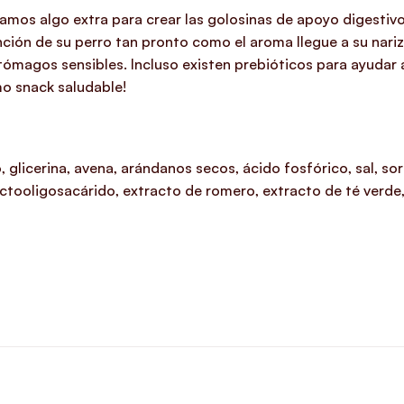
os algo extra para crear las golosinas de apoyo digestivo S
nción de su perro tan pronto como el aroma llegue a su nariz
tómagos sensibles. Incluso existen prebióticos para ayudar 
mo snack saludable!
go, glicerina, avena, arándanos secos, ácido fosfórico, sal, s
uctooligosacárido, extracto de romero, extracto de té verde