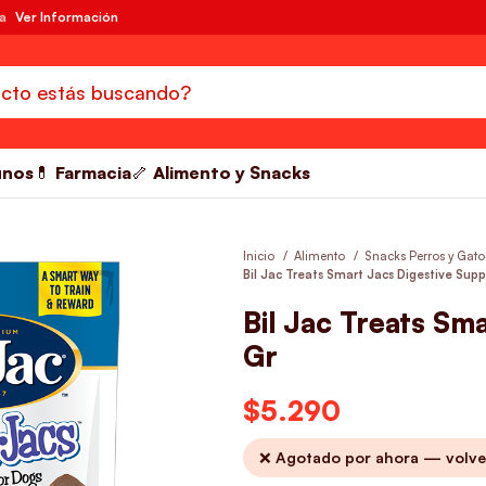
da
Ver Información
unos
💊 Farmacia
🦴 Alimento y Snacks
Inicio
Alimento
Snacks Perros y Gat
Bil Jac Treats Smart Jacs Digestive Supp
Bil Jac Treats Sm
Gr
$
5.290
❌ Agotado por ahora — volve