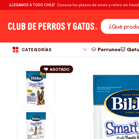
🔥¡DESPACHO GRATIS! compras desde $39.990
Conoce los plazos de envío y retiro en tien
¡LLEGAMOS A TODO CHILE!
RM
🐶 Perrunos
🐱 Gat
CATEGORÍAS
AGOTADO