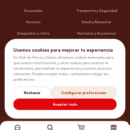
Sucursales
Transporte y Seguridad
Horarios
Salud y Bienestar
Despachos y retiro
Vestuario y Accesorios
Términos y Condiciones
Platos y Bebederos
Usamos cookies para mejorar tu experiencia
Política de Privacidad y Uso de
Camas y Estar
En Club de Perros y Gatos utilizamos cookies esenciales para
Cookies
que nuestro sitio funcione, y otras cookies para analizar el
Entretención
rendimiento, personalizar tu experiencia y mostrar anuncios
Contacto y Ayuda
relevantes. Puedes aceptar todas, rechazarlas o elegir tus
preferencias.
Medicamentos con receta
Rechazar
Configurar preferencias
Aceptar todo