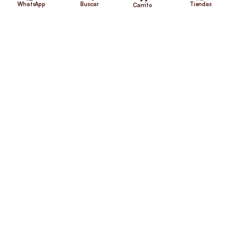
WhatsApp
Buscar
Tiendas
Carrito
¿Necesitas ayuda?
Envíos Gratis
+56 9 5646 8188
©2026 Club de Perros y Gatos®
Somos la Tienda de tus Incondicionales.