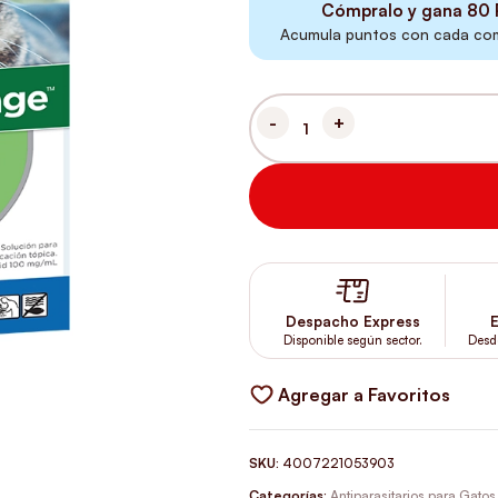
Cómpralo y gana
80
Acumula puntos con cada comp
ADVANTAGE GATOS HASTA 4 K
Despacho Express
E
Disponible según sector.
Desd
Agregar a Favoritos
SKU:
4007221053903
Categorías:
Antiparasitarios para Gatos