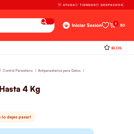
👋 AYUDA
⏰ TIENDAS
📦 DESPACHOS
0
Iniciar Sesión
$
0
BLOG
Control Parasitario
Antiparasitarios para Gatos
Hasta 4 Kg
lo dejes pasar!