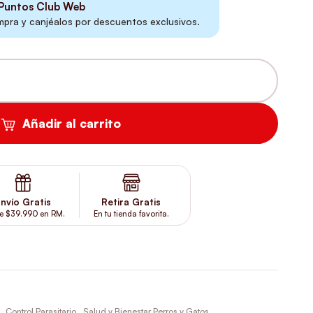
Puntos Club Web
ra y canjéalos por descuentos exclusivos.
G CANTIDAD
Añadir al carrito
nvío Gratis
Retira Gratis
e $39.990 en RM.
En tu tienda favorita.
,
Control Parasitario
,
Salud y Bienestar Perros y Gatos