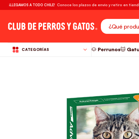
🔥¡DESPACHO GRATIS! compras desde $39.990
Conoce los plazos de envío y retiro en tien
¡LLEGAMOS A TODO CHILE!
RM
🐶 Perrunos
🐱 Gat
CATEGORÍAS