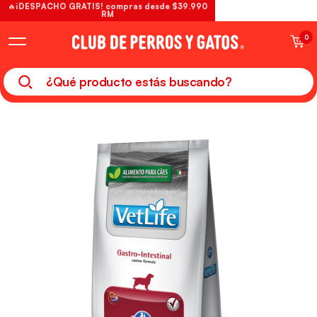
🔥¡DESPACHO GRATIS! compras desde $39.990
RM
0