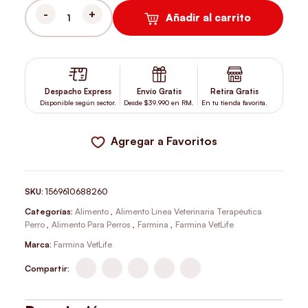
Añadir al carrito
VETLIFE PERRO GASTROINTESTINAL 2 KILOS CANTIDAD
Despacho Express
Envío Gratis
Retira Gratis
Disponible según sector.
Desde $39.990 en RM.
En tu tienda favorita.
Agregar a Favoritos
SKU:
1569610688260
Categorías:
Alimento
,
Alimento Línea Veterinaria Terapéutica
Perro
,
Alimento Para Perros
,
Farmina
,
Farmina VetLife
Marca:
Farmina VetLife
Compartir: