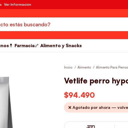
da
Ver Información
unos
💊 Farmacia
🦴 Alimento y Snacks
Inicio
Alimento
Alimento Para Perro
Vetlife perro hypo
$
94.490
❌ Agotado por ahora — volve