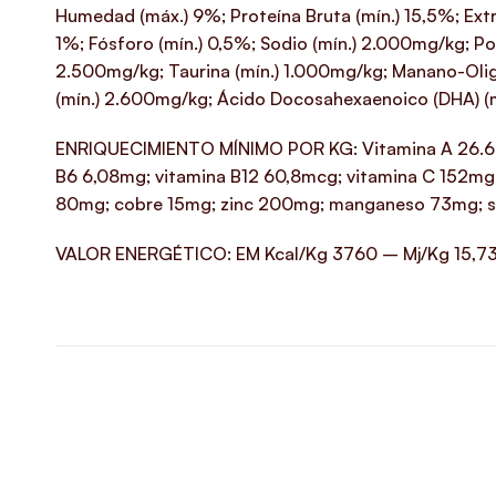
Humedad (máx.) 9%; Proteína Bruta (mín.) 15,5%; Extra
1%; Fósforo (mín.) 0,5%; Sodio (mín.) 2.000mg/kg; Po
2.500mg/kg; Taurina (mín.) 1.000mg/kg; Manano-Olig
(mín.) 2.600mg/kg; Ácido Docosahexaenoico (DHA) (
ENRIQUECIMIENTO MÍNIMO POR KG: Vitamina A 26.600UI
B6 6,08mg; vitamina B12 60,8mcg; vitamina C 152mg;
80mg; cobre 15mg; zinc 200mg; manganeso 73mg; se
VALOR ENERGÉTICO: EM Kcal/Kg 3760 – Mj/Kg 15,7