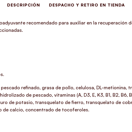
DESCRIPCIÓN
DESPACHO Y RETIRO EN TIENDA
oadyuvante recomendado para auxiliar en la recuperación de 
ccionadas.
s.
escado refinado, grasa de pollo, celulosa, DL-metionina, tri
idrolizado de pescado, vitaminas (A, D3, E, K3, B1, B2, B6, B
oruro de potasio, transquelato de fierro, transquelato de co
o de calcio, concentrado de tocoferoles.