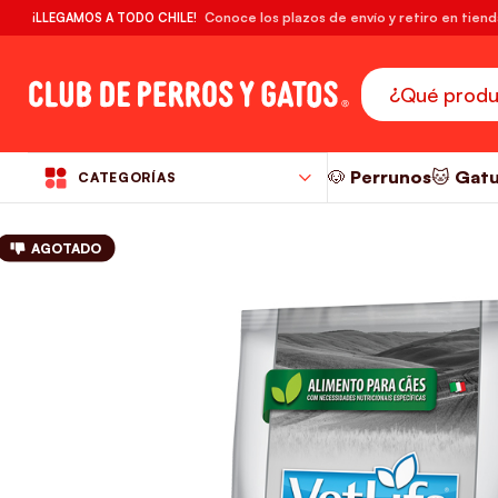
🔥¡DESPACHO GRATIS! compras desde $39.990
Conoce los plazos de envío y retiro en tien
¡LLEGAMOS A TODO CHILE!
RM
🐶 Perrunos
🐱 Gat
CATEGORÍAS
AGOTADO