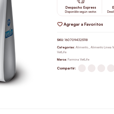
Despacho Express
E
Disponible según sector.
Desd
Agregar a Favoritos
SKU:
1607094325118
Categorías:
Alimento
,
Alimento Línea V
VetLife
Marca:
Farmina VetLife
Compartir: