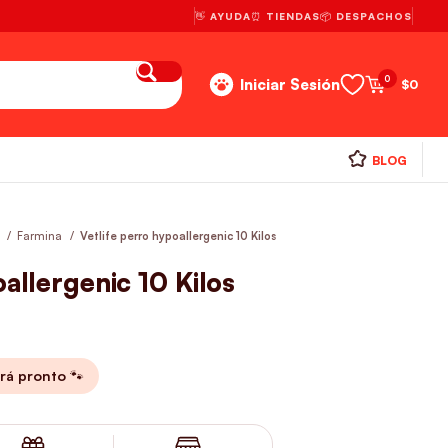
👋 AYUDA
⏰ TIENDAS
📦 DESPACHOS
0
Iniciar Sesión
$
0
BLOG
s
Farmina
Vetlife perro hypoallergenic 10 Kilos
allergenic 10 Kilos
rá pronto 🐾