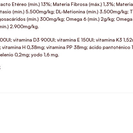
cto Etéreo (mín.) 13%; Materia Fibrosa (máx.) 1,3%; Materia 
tasio (mín.) 5.500mg/kg; DL-Metionina (mín.) 3.500mg/kg; Tr
osacáridos (mín.) 300mg/kg; Omega 6 (mín.) 2g/kg; Omega 
mín.) 2.900mg/kg.
; vitamina D3 900UI; vitamina E 150UI; vitamina K3 1,52m
 vitamina H 0,38mg; vitamina PP 38mg; ácido pantoténico 15
lenio 0,2mg; yodo 1,6 mg.
3