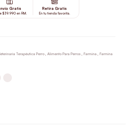
nvío Gratis
Retira Gratis
e $39.990 en RM.
En tu tienda favorita.
eterinaria Terapéutica Perro
,
Alimento Para Perros
,
Farmina
,
Farmina