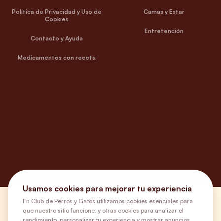
Política de Privacidad y Uso de
Camas y Estar
Cookies
Entretención
Contacto y Ayuda
Medicamentos con receta
Usamos cookies para mejorar tu experiencia
En Club de Perros y Gatos utilizamos cookies esenciales para
¿Necesitas ayuda?
que nuestro sitio funcione, y otras cookies para analizar el
rendimiento, personalizar tu experiencia y mostrar anuncios