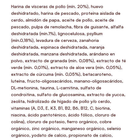
Harina de vísceras de pollo (mín. 20%), huevo
deshidratado, harina de pescado, proteína aislada de
cerdo, almidón de papa, aceite de pollo, aceite de
pescado, pulpa de remolacha, fibra de guisante, alfalfa
deshidratada (mín.1%), lignocelulosa, psyllium
(mín.0,18%), levadura de cerveza, zanahoria
deshidratada, espinaca deshidratada, naranja
deshidratada, manzana deshidratada, arándano en
polvo, extracto de granada (mín. 0,08%), extracto de té
verde (mín. 0,01%), extracto de aloe vera (mín. 0,05%),
extracto de cúrcuma (mín. 0,05%), betacaroteno,
luteína, fructo-oligosacáridos, manano-oligosacáridos,
DL-metionina, taurina, L-carnitina, sulfato de
condroitina, sulfato de glucosamina, extracto de yucca,
zeolita, hidrolizado de hígado de pollo y/o cerdo,
vitaminas (A, D3, E, K3, B1, B2, B6, B12, C, biotina,
niacina, ácido pantoténico, ácido fólico, cloruro de
colina), cloruro de potasio, fierro orgánico, cobre
orgánico, zinc orgánico, manganeso orgánico, selenio
orgánico, yodato de calcio, propionato de calcio,