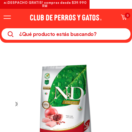
🔥¡DESPACHO GRATIS! compras desde $39.990
RM
0