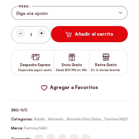
PESO
Añadir al carrito
N&D GATO ADULTO PRIME POLLO Y GRANADA CANTIDAD
Despacho Express
Envío Gratis
Retira Gratis
Disponible según sector.
Desde $39.990 en RM.
En tu tienda favorita.
Agregar a Favoritos
SKU:
N/D
Categorías:
Adulto
,
Alimento
,
Alimento Para Gatos
,
Farmina N&D
Marca:
Farmina N&D
Compartir: