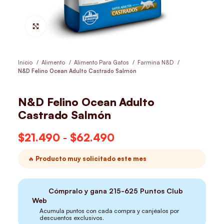
Hacer Zoom
Inicio
Alimento
Alimento Para Gatos
Farmina N&D
N&D Felino Ocean Adulto Castrado Salmón
N&D Felino Ocean Adulto
Castrado Salmón
$
21.490
-
$
62.490
Rango de precios:
desde $21.490
🔥 Producto muy solicitado este mes
hasta $62.490
Cómpralo y gana
215-625
Puntos Club
Web
Acumula puntos con cada compra y canjéalos por
descuentos exclusivos.