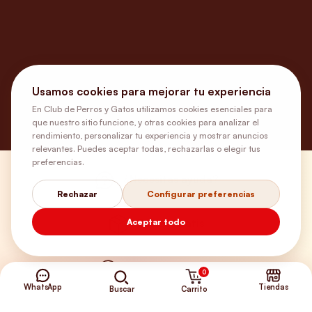
Usamos cookies para mejorar tu experiencia
En Club de Perros y Gatos utilizamos cookies esenciales para
que nuestro sitio funcione, y otras cookies para analizar el
rendimiento, personalizar tu experiencia y mostrar anuncios
relevantes. Puedes aceptar todas, rechazarlas o elegir tus
preferencias.
¿Necesitas ayuda?
Rechazar
Configurar preferencias
Aceptar todo
Envíos Gratis
+56 9 5646 8188
0
WhatsApp
Tiendas
Carrito
Buscar