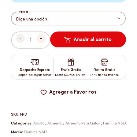
PESO
Añadir al carrito
N&D FELINO OCEAN ADULTO CASTRADO SALMÓN CANTIDAD
Despacho Express
Envío Gratis
Retira Gratis
Disponible según sector.
Desde $39.990 en RM.
En tu tienda favorita.
Agregar a Favoritos
SKU:
N/D
Categorías:
Adulto
,
Alimento
,
Alimento Para Gatos
,
Farmina N&D
Marca:
Farmina N&D