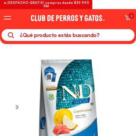
🔥¡DESPACHO GRATIS! compras desde $39.990
RM
0