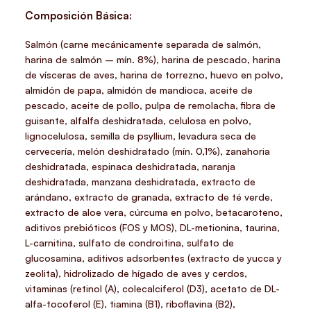
Composición Básica:
Salmón (carne mecánicamente separada de salmón,
harina de salmón – mín. 8%), harina de pescado, harina
de vísceras de aves, harina de torrezno, huevo en polvo,
almidón de papa, almidón de mandioca, aceite de
pescado, aceite de pollo, pulpa de remolacha, fibra de
guisante, alfalfa deshidratada, celulosa en polvo,
lignocelulosa, semilla de psyllium, levadura seca de
cervecería, melón deshidratado (mín. 0,1%), zanahoria
deshidratada, espinaca deshidratada, naranja
deshidratada, manzana deshidratada, extracto de
arándano, extracto de granada, extracto de té verde,
extracto de aloe vera, cúrcuma en polvo, betacaroteno,
aditivos prebióticos (FOS y MOS), DL-metionina, taurina,
L-carnitina, sulfato de condroitina, sulfato de
glucosamina, aditivos adsorbentes (extracto de yucca y
zeolita), hidrolizado de hígado de aves y cerdos,
vitaminas (retinol (A), colecalciferol (D3), acetato de DL-
alfa-tocoferol (E), tiamina (B1), riboflavina (B2),