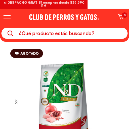
🔥¡DESPACHO GRATIS! compras desde $39.990
RM
0
AGOTADO