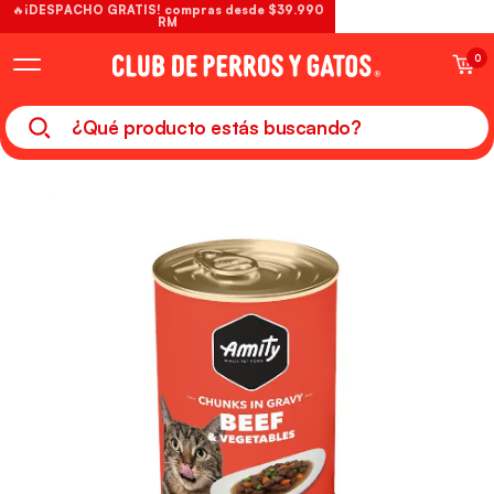
🔥¡DESPACHO GRATIS! compras desde $39.990
RM
0