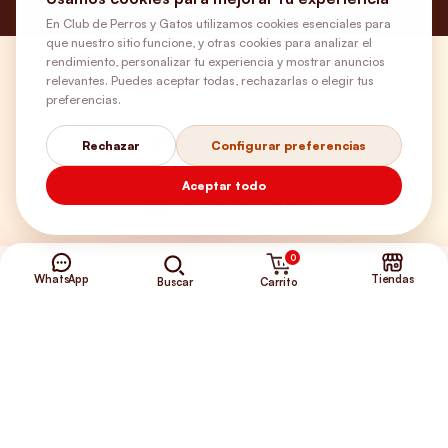
En Club de Perros y Gatos utilizamos cookies esenciales para
que nuestro sitio funcione, y otras cookies para analizar el
rendimiento, personalizar tu experiencia y mostrar anuncios
¿Necesitas ayuda?
relevantes. Puedes aceptar todas, rechazarlas o elegir tus
preferencias.
Envíos Gratis
Rechazar
Configurar preferencias
Aceptar todo
+56 9 5646 8188
0
WhatsApp
Tiendas
Carrito
Buscar
©2026 Club de Perros y Gatos®
Somos la Tienda de tus Incondicionales.