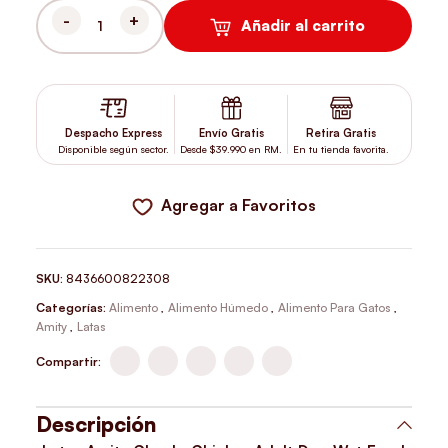
Añadir al carrito
LATAS AMITY CHUNKS CHICKEN ADULT DOG WET FOOD 415 GR 
Despacho Express
Envío Gratis
Retira Gratis
Disponible según sector.
Desde $39.990 en RM.
En tu tienda favorita.
Agregar a Favoritos
SKU:
8436600822308
Categorías:
Alimento
,
Alimento Húmedo
,
Alimento Para Gatos
,
Amity
,
Latas
Compartir:
Descripción