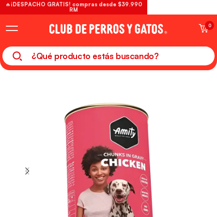
🔥¡DESPACHO GRATIS! compras desde $39.990
RM
0