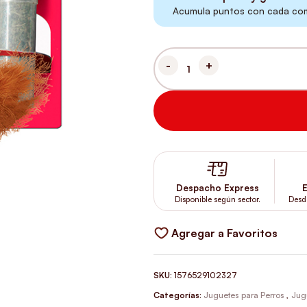
Acumula puntos con cada comp
KONG SQUIRREL WITH CATNIP
Despacho Express
E
Disponible según sector.
Desd
Agregar a Favoritos
SKU:
1576529102327
Categorías:
Juguetes para Perros
,
Jug