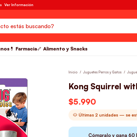
da
Ver Información
unos
💊 Farmacia
🦴 Alimento y Snacks
Inicio
Juguetes Perros y Gatos
Jugue
Kong Squirrel wit
$
5.990
🐶 Últimas 2 unidades — se e
Cómpralo y gana
60