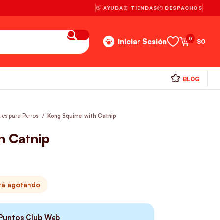
👋 AYUDA
⏰ TIENDAS
📦 DESPACHOS
0
Iniciar Sesión
$
0
BLOG
tes para Perros
Kong Squirrel with Catnip
h Catnip
stá agotando
Puntos Club Web