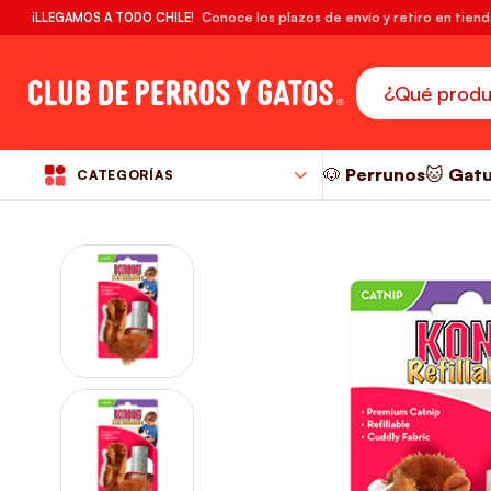
🔥¡DESPACHO GRATIS! compras desde $39.990
Conoce los plazos de envío y retiro en tien
¡LLEGAMOS A TODO CHILE!
RM
🐶 Perrunos
🐱 Gat
CATEGORÍAS