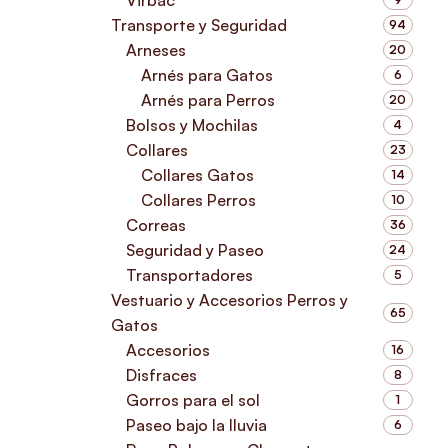
Transporte y Seguridad
94
Arneses
20
Arnés para Gatos
6
Arnés para Perros
20
Bolsos y Mochilas
4
Collares
23
Collares Gatos
14
Collares Perros
10
Correas
36
Seguridad y Paseo
24
Transportadores
5
Vestuario y Accesorios Perros y
65
Gatos
Accesorios
16
Disfraces
8
Gorros para el sol
1
Paseo bajo la lluvia
6