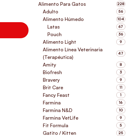
Alimento Para Gatos
228
Adulto
56
Alimento Húmedo
104
Latas
67
Pouch
36
Alimento Light
9
Alimento Línea Veterinaria
47
(Terapéutica)
Amity
8
Biofresh
3
Bravery
9
Brit Care
11
Fancy Feast
1
Farmina
16
Farmina N&D
10
Farmina VetLife
9
Fit Formula
5
Gatito / Kitten
25