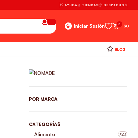
👋 AYUDA
⏰ TIENDAS
📦 DESPACHOS
0
Iniciar Sesión
$
0
BLOG
POR MARCA
CATEGORÍAS
Alimento
723