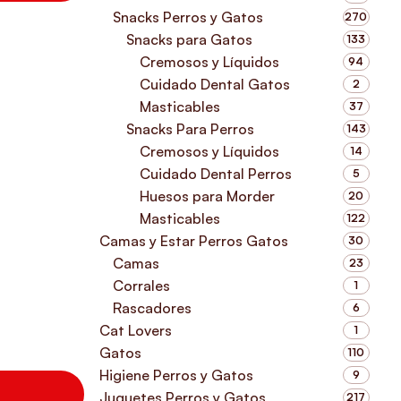
Snacks Perros y Gatos
270
Snacks para Gatos
133
Cremosos y Líquidos
94
Cuidado Dental Gatos
2
Masticables
37
Snacks Para Perros
143
Cremosos y Líquidos
14
Cuidado Dental Perros
5
Huesos para Morder
20
Masticables
122
Camas y Estar Perros Gatos
30
Camas
23
Corrales
1
Rascadores
6
Cat Lovers
1
Gatos
110
Higiene Perros y Gatos
9
Juguetes Perros y Gatos
217