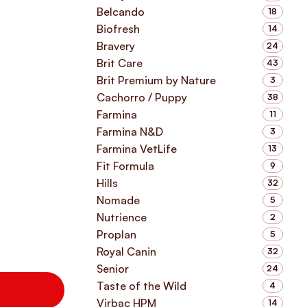
Belcando
18
Biofresh
14
Bravery
24
Brit Care
43
Brit Premium by Nature
3
Cachorro / Puppy
38
Farmina
11
Farmina N&D
3
Farmina VetLife
13
Fit Formula
9
Hills
32
Nomade
5
Nutrience
2
Proplan
5
Royal Canin
32
Senior
24
Taste of the Wild
4
Virbac HPM
14