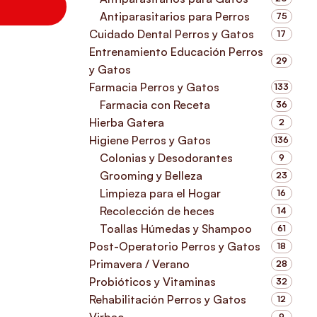
Antiparasitarios para Perros
75
Cuidado Dental Perros y Gatos
17
Entrenamiento Educación Perros
29
y Gatos
Farmacia Perros y Gatos
133
Farmacia con Receta
36
Hierba Gatera
2
Higiene Perros y Gatos
136
Colonias y Desodorantes
9
Grooming y Belleza
23
Limpieza para el Hogar
16
Recolección de heces
14
Toallas Húmedas y Shampoo
61
Post-Operatorio Perros y Gatos
18
Primavera / Verano
28
Probióticos y Vitaminas
32
Rehabilitación Perros y Gatos
12
Virbac
9