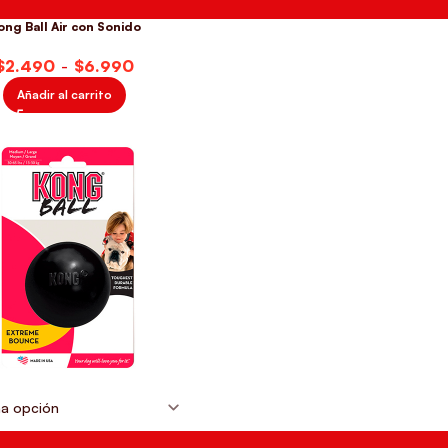
ong Ball Air con Sonido
$
$
Añadir al carrito