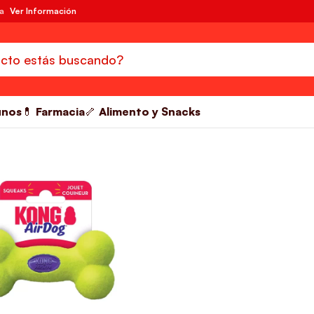
da
Ver Información
unos
💊 Farmacia
🦴 Alimento y Snacks