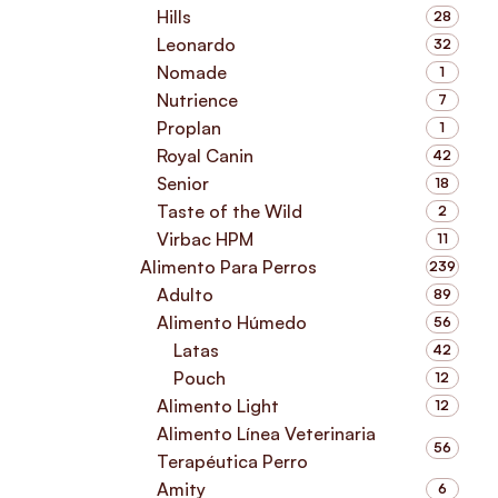
Hills
28
Leonardo
32
Nomade
1
Nutrience
7
Proplan
1
Royal Canin
42
Senior
18
Taste of the Wild
2
Virbac HPM
11
Alimento Para Perros
239
Adulto
89
Alimento Húmedo
56
Latas
42
Pouch
12
Alimento Light
12
Alimento Línea Veterinaria
56
Terapéutica Perro
Amity
6